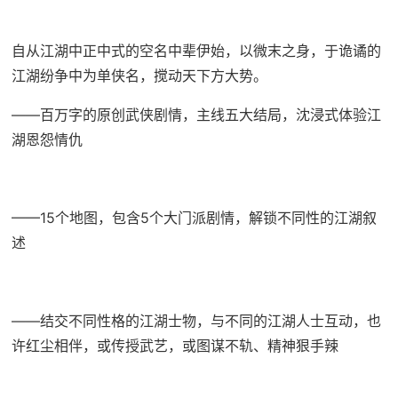
自从江湖中正中式的空名中辈伊始，以微末之身，于诡谲的
江湖纷争中为单侠名，搅动天下方大势。
——百万字的原创武侠剧情，主线五大结局，沈浸式体验江
湖恩怨情仇
——15个地图，包含5个大门派剧情，解锁不同性的江湖叙
述
——结交不同性格的江湖士物，与不同的江湖人士互动，也
许红尘相伴，或传授武艺，或图谋不轨、精神狠手辣