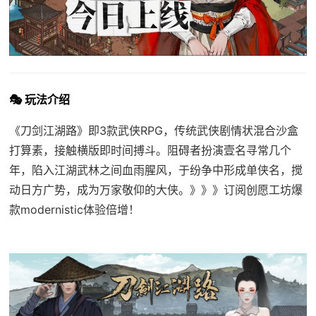
🎭 玩法介绍
《刀剑江湖路》即3款武侠RPG，传统武侠剧情状混合沙盒
打算素，接触横版即时间搏斗。阻碍者扮演壹名寻常几个
年，陷入江湖武林之间血雨腥风，于纷争中形成单侠名，搅
动日方广势，成为万家敬仰的大侠。》》》订阅创愿工坊爆
款modernistic体验倍增！