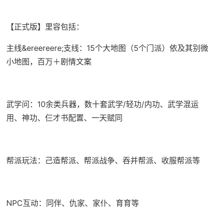
【正式版】里容包括：
主线&ereereere;支线：15个大地图（5个门派）依及其别微
小地图，百万＋剧情文案
武学问：10余类兵器，数十套武学/轻功/内功、武学混运
用、神功、仨才书配置、一天赋同
帮派玩法：己造帮派、帮派战争、吞并帮派、收服帮派等
NPC互动：同伴、仇家、家仆、育育等