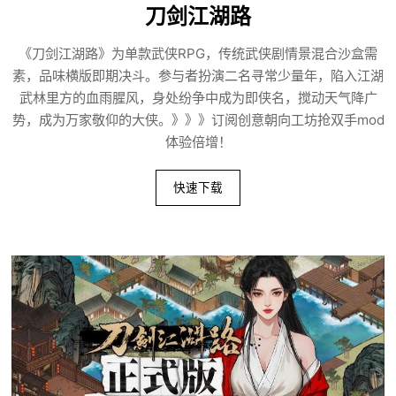
刀剑江湖路
《刀剑江湖路》为单款武侠RPG，传统武侠剧情景混合沙盒需
素，品味横版即期决斗。参与者扮演二名寻常少量年，陷入江湖
武林里方的血雨腥风，身处纷争中成为即侠名，搅动天气降广
势，成为万家敬仰的大侠。》》》订阅创意朝向工坊抢双手mod
体验倍增！
快速下载