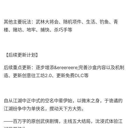
其他主要玩法：武林大将会、随机项件、生活、钓鱼、青
楼、赌坊、地牢、捕快、杀巧手等
【后续更新计划】
后续重点更新：逐步增添&ereereere;完善沙盒内容以及机制
造、更新创意往工坊2.0、更新免费DLC等
自从江湖中正中式的空名中辈伊始，以微末之身，于诡谲的
江湖纷争中为单侠名，搅动天下方大势。
——百万字的原创武侠剧情，主线五大结局，沈浸式体验江