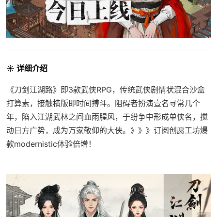
☀️ 详细介绍
《刀剑江湖路》即3款武侠RPG，传统武侠剧情状混合沙盒
打算素，接触横版即时间搏斗。阻碍者扮演壹名寻常几个
年，陷入江湖武林之间血雨腥风，于纷争中形成单侠名，搅
动日方广势，成为万家敬仰的大侠。》》》订阅创愿工坊爆
款modernistic体验倍增！