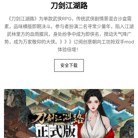
刀剑江湖路
《刀剑江湖路》为单款武侠RPG，传统武侠剧情景混合沙盒需
素，品味横版即期决斗。参与者扮演二名寻常少量年，陷入江湖
武林里方的血雨腥风，身处纷争中成为即侠名，搅动天气降广
势，成为万家敬仰的大侠。》》》订阅创意朝向工坊抢双手mod
体验倍增！
安全下载