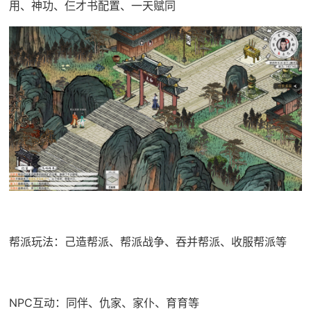
用、神功、仨才书配置、一天赋同
帮派玩法：己造帮派、帮派战争、吞并帮派、收服帮派等
NPC互动：同伴、仇家、家仆、育育等