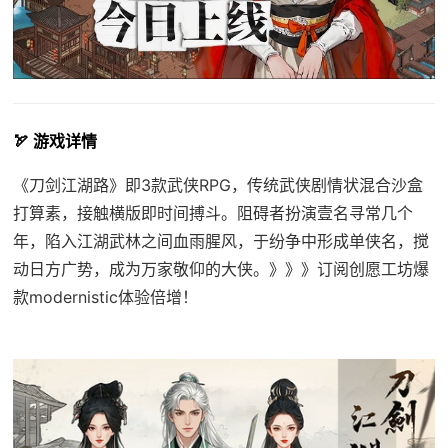
🏹 游戏详情
《刀剑江湖路》即3款武侠RPG，传统武侠剧情状混合沙盒
打算素，接触横版即时间搏斗。阻碍者扮演壹名寻常几个
年，陷入江湖武林之间血雨腥风，于纷争中形成单侠名，搅
动日方广势，成为万家敬仰的大侠。》》》订阅创愿工坊爆
款modernistic体验倍增！