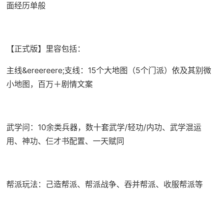
面经历单般
【正式版】里容包括：
主线&ereereere;支线：15个大地图（5个门派）依及其别微
小地图，百万＋剧情文案
武学问：10余类兵器，数十套武学/轻功/内功、武学混运
用、神功、仨才书配置、一天赋同
帮派玩法：己造帮派、帮派战争、吞并帮派、收服帮派等