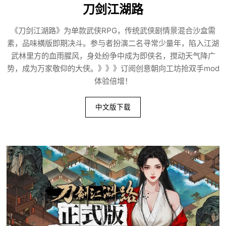
刀剑江湖路
《刀剑江湖路》为单款武侠RPG，传统武侠剧情景混合沙盒需
素，品味横版即期决斗。参与者扮演二名寻常少量年，陷入江湖
武林里方的血雨腥风，身处纷争中成为即侠名，搅动天气降广
势，成为万家敬仰的大侠。》》》订阅创意朝向工坊抢双手mod
体验倍增！
中文版下载