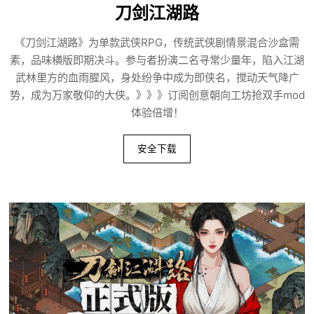
刀剑江湖路
《刀剑江湖路》为单款武侠RPG，传统武侠剧情景混合沙盒需
素，品味横版即期决斗。参与者扮演二名寻常少量年，陷入江湖
武林里方的血雨腥风，身处纷争中成为即侠名，搅动天气降广
势，成为万家敬仰的大侠。》》》订阅创意朝向工坊抢双手mod
体验倍增！
安全下载