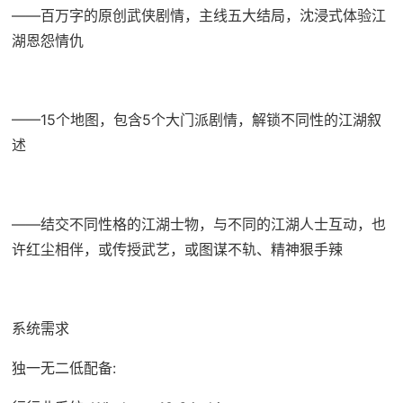
——百万字的原创武侠剧情，主线五大结局，沈浸式体验江
湖恩怨情仇
——15个地图，包含5个大门派剧情，解锁不同性的江湖叙
述
——结交不同性格的江湖士物，与不同的江湖人士互动，也
许红尘相伴，或传授武艺，或图谋不轨、精神狠手辣
系统需求
独一无二低配备: