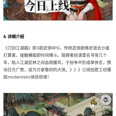
♿ 详细介绍
《刀剑江湖路》即3款武侠RPG，传统武侠剧情状混合沙盒
打算素，接触横版即时间搏斗。阻碍者扮演壹名寻常几个
年，陷入江湖武林之间血雨腥风，于纷争中形成单侠名，搅
动日方广势，成为万家敬仰的大侠。》》》订阅创愿工坊爆
款modernistic体验倍增！