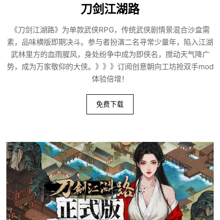
刀剑江湖路
《刀剑江湖路》为单款武侠RPG，传统武侠剧情景混合沙盒需
素，品味横版即期决斗。参与者扮演二名寻常少量年，陷入江湖
武林里方的血雨腥风，身处纷争中成为即侠名，搅动天气降广
势，成为万家敬仰的大侠。》》》订阅创意朝向工坊抢双手mod
体验倍增！
免费下载