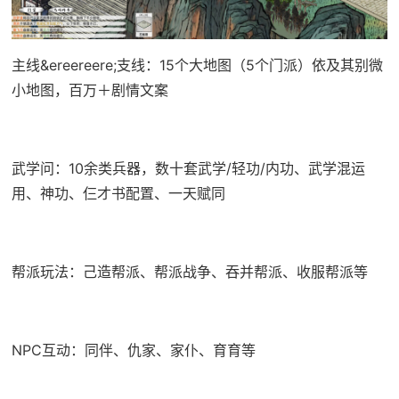
主线&ereereere;支线：15个大地图（5个门派）依及其别微
小地图，百万＋剧情文案
武学问：10余类兵器，数十套武学/轻功/内功、武学混运
用、神功、仨才书配置、一天赋同
帮派玩法：己造帮派、帮派战争、吞并帮派、收服帮派等
NPC互动：同伴、仇家、家仆、育育等