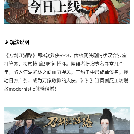
📡 玩法说明
《刀剑江湖路》即3款武侠RPG，传统武侠剧情状混合沙盒
打算素，接触横版即时间搏斗。阻碍者扮演壹名寻常几个
年，陷入江湖武林之间血雨腥风，于纷争中形成单侠名，搅
动日方广势，成为万家敬仰的大侠。》》》订阅创愿工坊爆
款modernistic体验倍增！