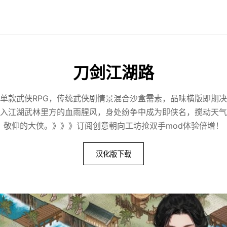
刀剑江湖路
单款武侠RPG，传统武侠剧情景混合沙盒需素，品味横版即期
入江湖武林里方的血雨腥风，身处纷争中成为即侠名，搅动天气
敬仰的大侠。》》》订阅创意朝向工坊抢双手mod体验倍增！
汉化版下载