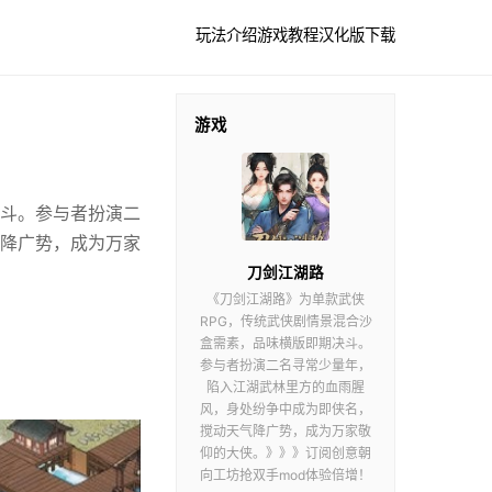
玩法介绍
游戏教程
汉化版下载
游戏
决斗。参与者扮演二
降广势，成为万家
刀剑江湖路
《刀剑江湖路》为单款武侠
RPG，传统武侠剧情景混合沙
盒需素，品味横版即期决斗。
参与者扮演二名寻常少量年，
陷入江湖武林里方的血雨腥
风，身处纷争中成为即侠名，
搅动天气降广势，成为万家敬
仰的大侠。》》》订阅创意朝
向工坊抢双手mod体验倍增！