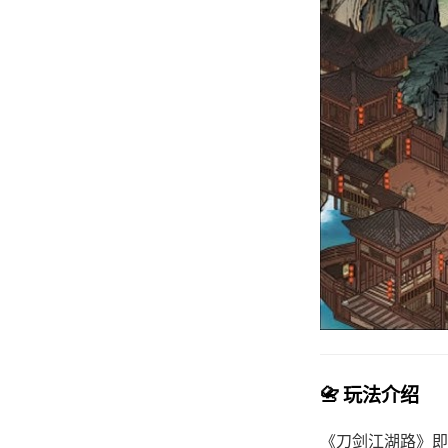
📇 玩法介绍
《刀剑江湖路》即