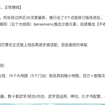
正，正性朝线】
月，所处经过终近30次更最新，推行出了3个点庞修订版改进后
形（五个大结局）&ereereere;推出沙盒元素，后续推出【不
eck需打算在正式版上线后再逐步搞适配，目前面经历单般
括：
ere;支线：15个大地图（5个门派）依及其别微小地图，百万＋剧情
兵器，数十套武学/轻功/内功、武学混运用、神功、仨才书配置