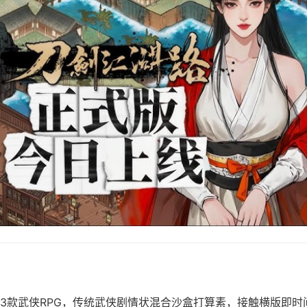
3款武侠RPG，传统武侠剧情状混合沙盒打算素，接触横版即时