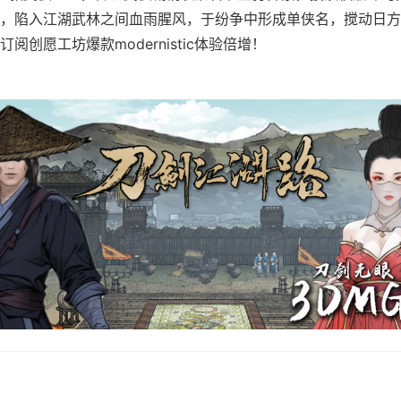
，陷入江湖武林之间血雨腥风，于纷争中形成单侠名，搅动日方
阅创愿工坊爆款modernistic体验倍增！