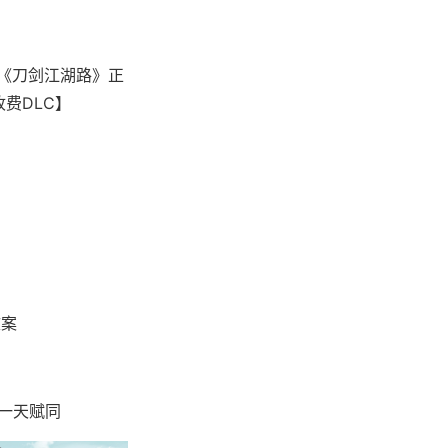
，《刀剑江湖路》正
收费DLC】
文案
、一天赋同