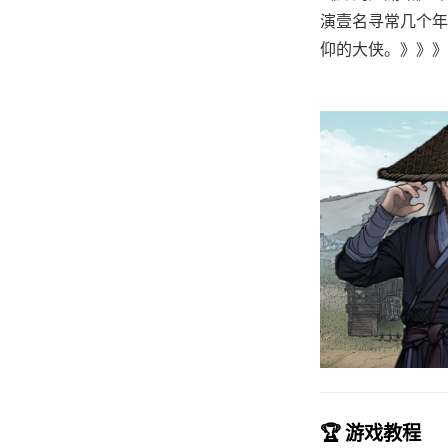
演壹名寻常几个年
仰的大侠。》》》订
🏆 游戏教程