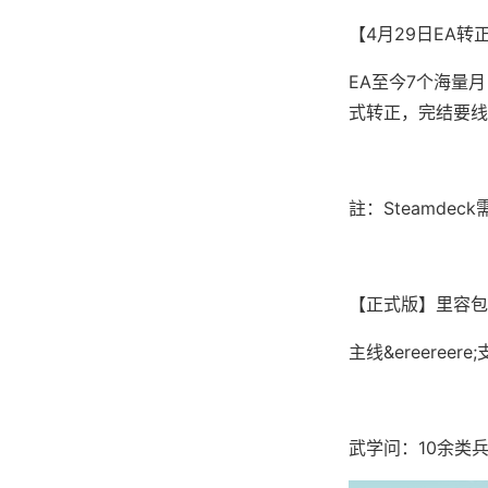
【4月29日EA转
EA至今7个海量
式转正，完结要线剧
註：Steamd
【正式版】里容包
主线&ereere
武学问：10余类