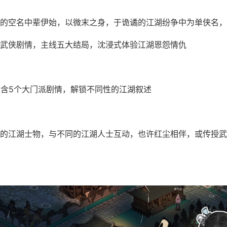
的空名中辈伊始，以微末之身，于诡谲的江湖纷争中为单侠名，
武侠剧情，主线五大结局，沈浸式体验江湖恩怨情仇
包含5个大门派剧情，解锁不同性的江湖叙述
的江湖士物，与不同的江湖人士互动，也许红尘相伴，或传授武