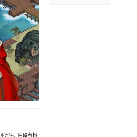
间搏斗。阻碍者扮