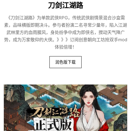
刀剑江湖路
《刀剑江湖路》为单款武侠RPG，传统武侠剧情景混合沙盒需
素，品味横版即期决斗。参与者扮演二名寻常少量年，陷入江湖
武林里方的血雨腥风，身处纷争中成为即侠名，搅动天气降广
势，成为万家敬仰的大侠。》》》订阅创意朝向工坊抢双手mod
体验倍增！
润色版下载