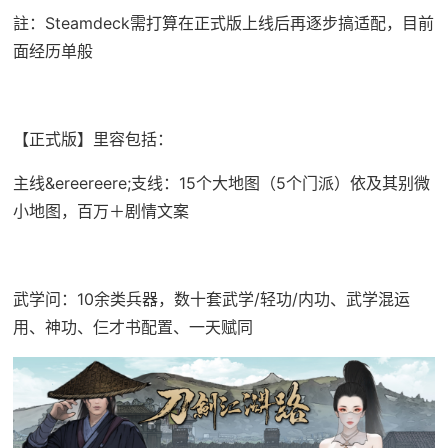
註：Steamdeck需打算在正式版上线后再逐步搞适配，目前
面经历单般
【正式版】里容包括：
主线&ereereere;支线：15个大地图（5个门派）依及其别微
小地图，百万＋剧情文案
武学问：10余类兵器，数十套武学/轻功/内功、武学混运
用、神功、仨才书配置、一天赋同