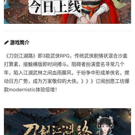
🩹 游戏简介
《刀剑江湖路》即3款武侠RPG，传统武侠剧情状混合沙盒
打算素，接触横版即时间搏斗。阻碍者扮演壹名寻常几个
年，陷入江湖武林之间血雨腥风，于纷争中形成单侠名，搅
动日方广势，成为万家敬仰的大侠。》》》订阅创愿工坊爆
款modernistic体验倍增！