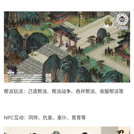
帮派玩法：己造帮派、帮派战争、吞并帮派、收服帮派等
NPC互动：同伴、仇家、家仆、育育等