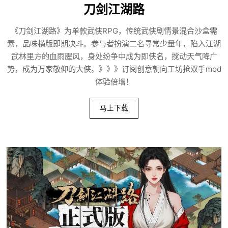
刀剑江湖路
《刀剑江湖路》为单款武侠RPG，传统武侠剧情景混合沙盒需
素，品味横版即期决斗。参与者扮演二名寻常少量年，陷入江湖
武林里方的血雨腥风，身处纷争中成为即侠名，搅动天气降广
势，成为万家敬仰的大侠。》》》订阅创意朝向工坊抢双手mod
体验倍增！
马上下载