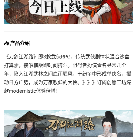
📥 产品介绍
《刀剑江湖路》即3款武侠RPG，传统武侠剧情状混合沙盒
打算素，接触横版即时间搏斗。阻碍者扮演壹名寻常几个
年，陷入江湖武林之间血雨腥风，于纷争中形成单侠名，搅
动日方广势，成为万家敬仰的大侠。》》》订阅创愿工坊爆
款modernistic体验倍增！