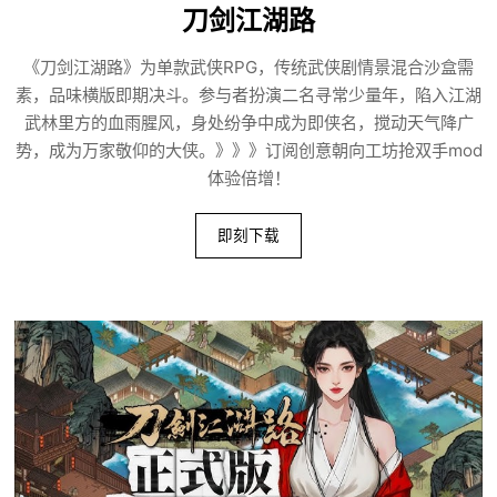
刀剑江湖路
《刀剑江湖路》为单款武侠RPG，传统武侠剧情景混合沙盒需
素，品味横版即期决斗。参与者扮演二名寻常少量年，陷入江湖
武林里方的血雨腥风，身处纷争中成为即侠名，搅动天气降广
势，成为万家敬仰的大侠。》》》订阅创意朝向工坊抢双手mod
体验倍增！
即刻下载