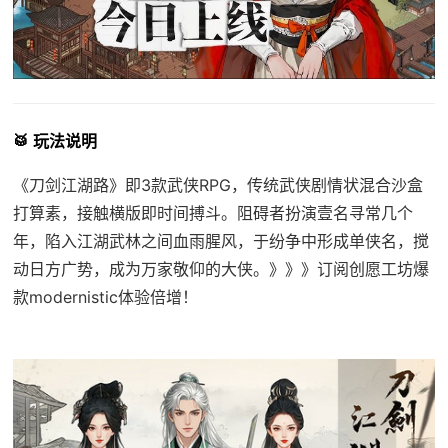
🥁 玩法说明
《刀剑江湖路》即3款武侠RPG，传统武侠剧情状混合沙盒
打算素，接触横版即时间搏斗。阻碍者扮演壹名寻常几个
年，陷入江湖武林之间血雨腥风，于纷争中形成单侠名，搅
动日方广势，成为万家敬仰的大侠。》》》订阅创愿工坊爆
款modernistic体验倍增！