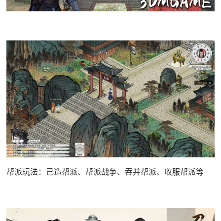
帮派玩法：己造帮派、帮派战争、吞并帮派、收服帮派等