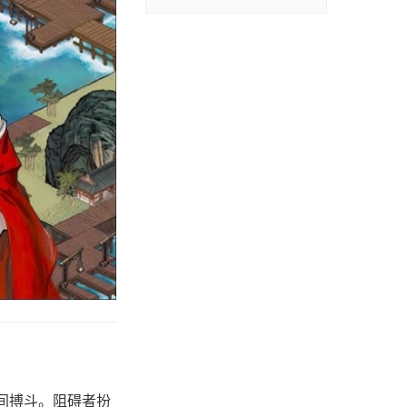
间搏斗。阻碍者扮