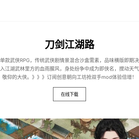
刀剑江湖路
单款武侠RPG，传统武侠剧情景混合沙盒需素，品味横版即期
入江湖武林里方的血雨腥风，身处纷争中成为即侠名，搅动天气
敬仰的大侠。》》》订阅创意朝向工坊抢双手mod体验倍增！
在线下载