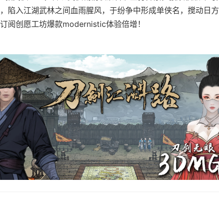
，陷入江湖武林之间血雨腥风，于纷争中形成单侠名，搅动日方
阅创愿工坊爆款modernistic体验倍增！