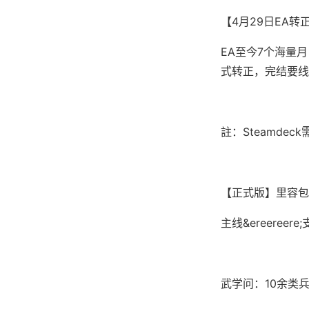
【4月29日EA转
EA至今7个海量
式转正，完结要线剧
註：Steamd
【正式版】里容包
主线&ereere
武学问：10余类