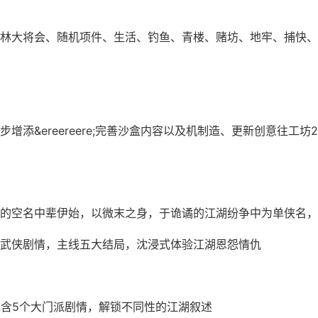
林大将会、随机项件、生活、钓鱼、青楼、赌坊、地牢、捕快、
增添&ereereere;完善沙盒内容以及机制造、更新创意往工坊2
的空名中辈伊始，以微末之身，于诡谲的江湖纷争中为单侠名，
武侠剧情，主线五大结局，沈浸式体验江湖恩怨情仇
包含5个大门派剧情，解锁不同性的江湖叙述