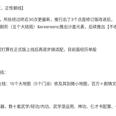
正，正性朝线】
月，所处经过终近30次更最新，推行出了3个点庞修订版改进后
形（五个大结局）&ereereere;推出沙盒元素，后续推出【不
eck需打算在正式版上线后再逐步搞适配，目前面经历单般
括：
ere;支线：15个大地图（5个门派）依及其别微小地图，百万＋剧情
兵器，数十套武学/轻功/内功、武学混运用、神功、仨才书配置