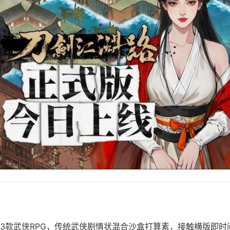
3款武侠RPG，传统武侠剧情状混合沙盒打算素，接触横版即时