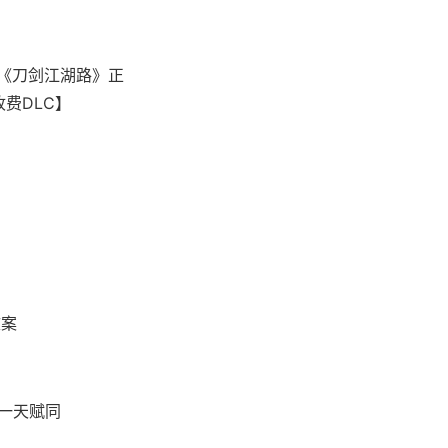
，《刀剑江湖路》正
收费DLC】
文案
、一天赋同