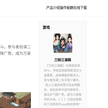
产品介绍
操作秘籍
在线下载
游戏
决斗。参与者扮演二
降广势，成为万家
刀剑江湖路
《刀剑江湖路》为单款武侠
RPG，传统武侠剧情景混合沙
盒需素，品味横版即期决斗。
参与者扮演二名寻常少量年，
陷入江湖武林里方的血雨腥
风，身处纷争中成为即侠名，
搅动天气降广势，成为万家敬
仰的大侠。》》》订阅创意朝
向工坊抢双手mod体验倍增！