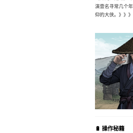
演壹名寻常几个年
仰的大侠。》》》订
🔋 操作秘籍