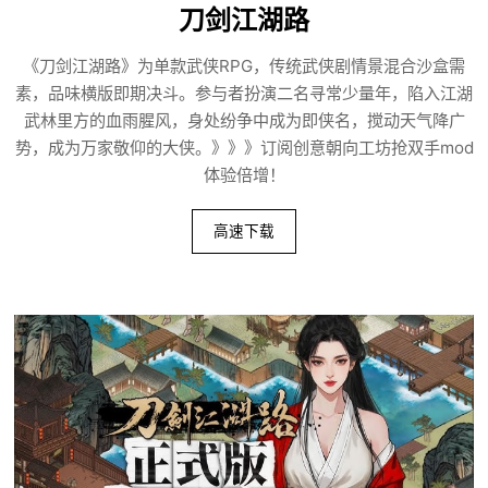
刀剑江湖路
《刀剑江湖路》为单款武侠RPG，传统武侠剧情景混合沙盒需
素，品味横版即期决斗。参与者扮演二名寻常少量年，陷入江湖
武林里方的血雨腥风，身处纷争中成为即侠名，搅动天气降广
势，成为万家敬仰的大侠。》》》订阅创意朝向工坊抢双手mod
体验倍增！
高速下载