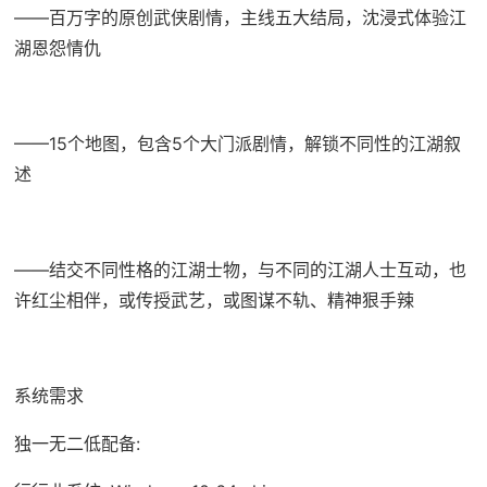
——百万字的原创武侠剧情，主线五大结局，沈浸式体验江
湖恩怨情仇
——15个地图，包含5个大门派剧情，解锁不同性的江湖叙
述
——结交不同性格的江湖士物，与不同的江湖人士互动，也
许红尘相伴，或传授武艺，或图谋不轨、精神狠手辣
系统需求
独一无二低配备: