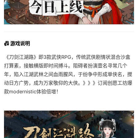
📠 游戏说明
《刀剑江湖路》即3款武侠RPG，传统武侠剧情状混合沙盒
打算素，接触横版即时间搏斗。阻碍者扮演壹名寻常几个
年，陷入江湖武林之间血雨腥风，于纷争中形成单侠名，搅
动日方广势，成为万家敬仰的大侠。》》》订阅创愿工坊爆
款modernistic体验倍增！