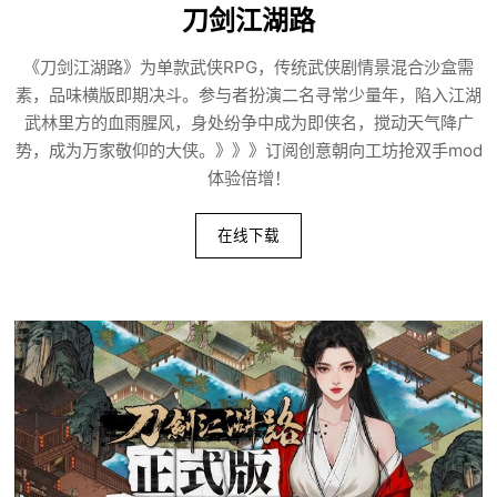
刀剑江湖路
《刀剑江湖路》为单款武侠RPG，传统武侠剧情景混合沙盒需
素，品味横版即期决斗。参与者扮演二名寻常少量年，陷入江湖
武林里方的血雨腥风，身处纷争中成为即侠名，搅动天气降广
势，成为万家敬仰的大侠。》》》订阅创意朝向工坊抢双手mod
体验倍增！
在线下载