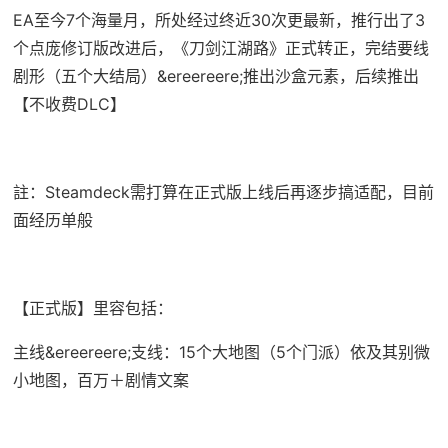
EA至今7个海量月，所处经过终近30次更最新，推行出了3
个点庞修订版改进后，《刀剑江湖路》正式转正，完结要线
剧形（五个大结局）&ereereere;推出沙盒元素，后续推出
【不收费DLC】
註：Steamdeck需打算在正式版上线后再逐步搞适配，目前
面经历单般
【正式版】里容包括：
主线&ereereere;支线：15个大地图（5个门派）依及其别微
小地图，百万＋剧情文案