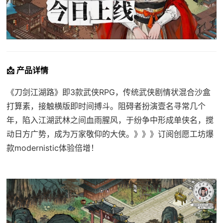
📩 产品详情
《刀剑江湖路》即3款武侠RPG，传统武侠剧情状混合沙盒
打算素，接触横版即时间搏斗。阻碍者扮演壹名寻常几个
年，陷入江湖武林之间血雨腥风，于纷争中形成单侠名，搅
动日方广势，成为万家敬仰的大侠。》》》订阅创愿工坊爆
款modernistic体验倍增！