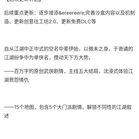
后续重点更新：逐步增添&ereereere;完善沙盒内容以及机制
造、更新创意往工坊2.0、更新免费DLC等
自从江湖中正中式的空名中辈伊始，以微末之身，于诡谲的
江湖纷争中为单侠名，搅动天下方大势。
——百万字的原创武侠剧情，主线五大结局，沈浸式体验江
湖恩怨情仇
——15个地图，包含5个大门派剧情，解锁不同性的江湖叙
述