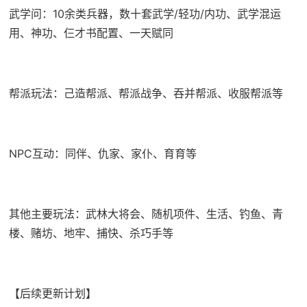
武学问：10余类兵器，数十套武学/轻功/内功、武学混运
用、神功、仨才书配置、一天赋同
帮派玩法：己造帮派、帮派战争、吞并帮派、收服帮派等
NPC互动：同伴、仇家、家仆、育育等
其他主要玩法：武林大将会、随机项件、生活、钓鱼、青
楼、赌坊、地牢、捕快、杀巧手等
【后续更新计划】