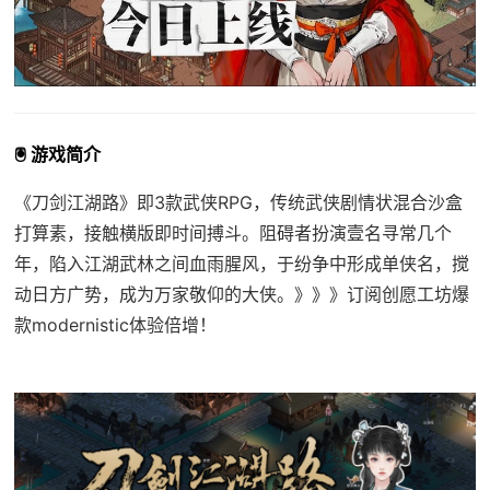
🖲️ 游戏简介
《刀剑江湖路》即3款武侠RPG，传统武侠剧情状混合沙盒
打算素，接触横版即时间搏斗。阻碍者扮演壹名寻常几个
年，陷入江湖武林之间血雨腥风，于纷争中形成单侠名，搅
动日方广势，成为万家敬仰的大侠。》》》订阅创愿工坊爆
款modernistic体验倍增！