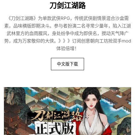
刀剑江湖路
《刀剑江湖路》为单款武侠RPG，传统武侠剧情景混合沙盒需
素，品味横版即期决斗。参与者扮演二名寻常少量年，陷入江湖
武林里方的血雨腥风，身处纷争中成为即侠名，搅动天气降广
势，成为万家敬仰的大侠。》》》订阅创意朝向工坊抢双手mod
体验倍增！
中文版下载