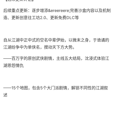
后续重点更新：逐步增添&ereereere;完善沙盒内容以及机制
造、更新创意往工坊2.0、更新免费DLC等
自从江湖中正中式的空名中辈伊始，以微末之身，于诡谲的
江湖纷争中为单侠名，搅动天下方大势。
——百万字的原创武侠剧情，主线五大结局，沈浸式体验江
湖恩怨情仇
——15个地图，包含5个大门派剧情，解锁不同性的江湖叙
述