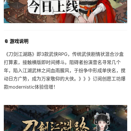
📎 游戏说明
《刀剑江湖路》即3款武侠RPG，传统武侠剧情状混合沙盒
打算素，接触横版即时间搏斗。阻碍者扮演壹名寻常几个
年，陷入江湖武林之间血雨腥风，于纷争中形成单侠名，搅
动日方广势，成为万家敬仰的大侠。》》》订阅创愿工坊爆
款modernistic体验倍增！