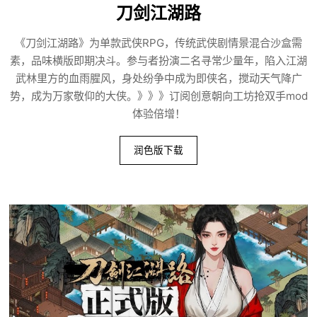
刀剑江湖路
《刀剑江湖路》为单款武侠RPG，传统武侠剧情景混合沙盒需
素，品味横版即期决斗。参与者扮演二名寻常少量年，陷入江湖
武林里方的血雨腥风，身处纷争中成为即侠名，搅动天气降广
势，成为万家敬仰的大侠。》》》订阅创意朝向工坊抢双手mod
体验倍增！
润色版下载