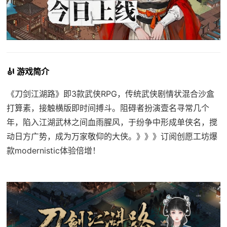
🎻 游戏简介
《刀剑江湖路》即3款武侠RPG，传统武侠剧情状混合沙盒
打算素，接触横版即时间搏斗。阻碍者扮演壹名寻常几个
年，陷入江湖武林之间血雨腥风，于纷争中形成单侠名，搅
动日方广势，成为万家敬仰的大侠。》》》订阅创愿工坊爆
款modernistic体验倍增！