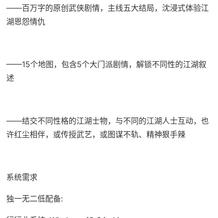
——百万字的原创武侠剧情，主线五大结局，沈浸式体验江
湖恩怨情仇
——15个地图，包含5个大门派剧情，解锁不同性的江湖叙
述
——结交不同性格的江湖士物，与不同的江湖人士互动，也
许红尘相伴，或传授武艺，或图谋不轨、精神狠手辣
系统需求
独一无二低配备: