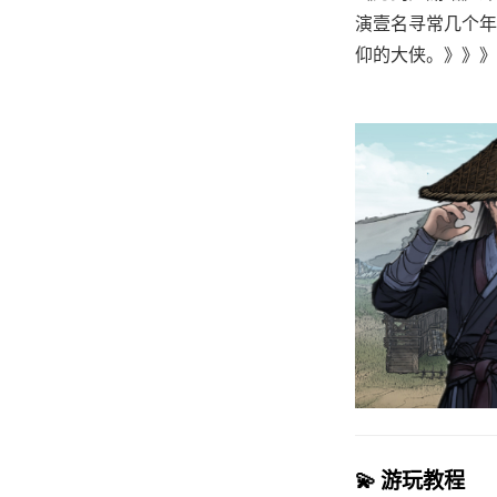
演壹名寻常几个年
仰的大侠。》》》订
💫 游玩教程