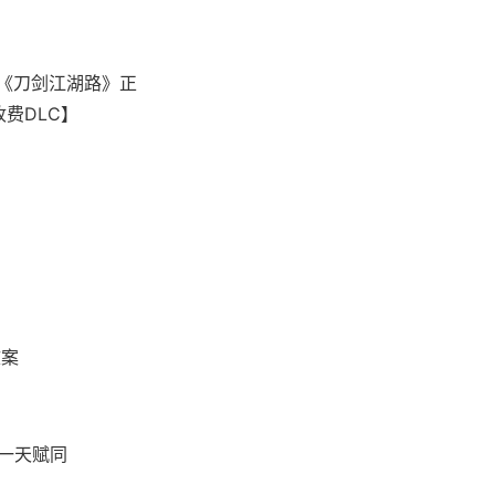
，《刀剑江湖路》正
收费DLC】
文案
、一天赋同