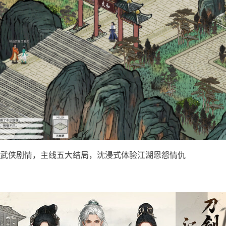
武侠剧情，主线五大结局，沈浸式体验江湖恩怨情仇