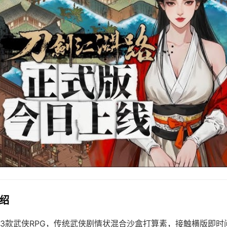
介绍
3款武侠RPG，传统武侠剧情状混合沙盒打算素，接触横版即时