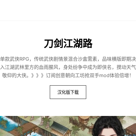
刀剑江湖路
单款武侠RPG，传统武侠剧情景混合沙盒需素，品味横版即期
入江湖武林里方的血雨腥风，身处纷争中成为即侠名，搅动天气
敬仰的大侠。》》》订阅创意朝向工坊抢双手mod体验倍增！
汉化版下载