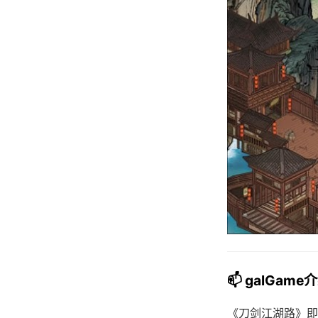
📫 galGame
《刀剑江湖路》即