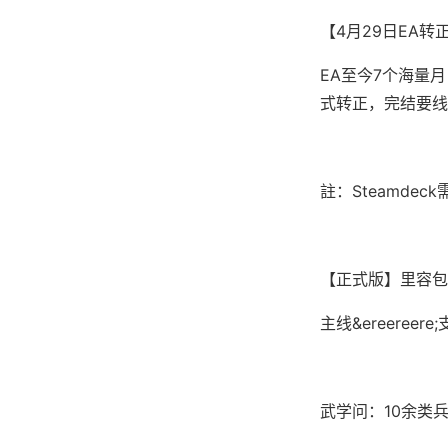
【4月29日EA转
EA至今7个海量
式转正，完结要线剧
註：Steamd
【正式版】里容包
主线&ereere
武学问：10余类