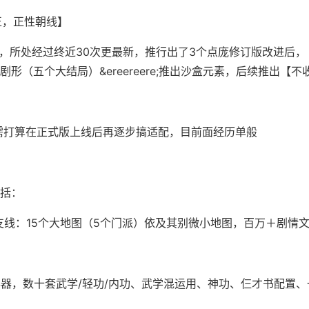
正，正性朝线】
月，所处经过终近30次更最新，推行出了3个点庞修订版改进后
形（五个大结局）&ereereere;推出沙盒元素，后续推出【不
eck需打算在正式版上线后再逐步搞适配，目前面经历单般
括：
ere;支线：15个大地图（5个门派）依及其别微小地图，百万＋剧情
兵器，数十套武学/轻功/内功、武学混运用、神功、仨才书配置