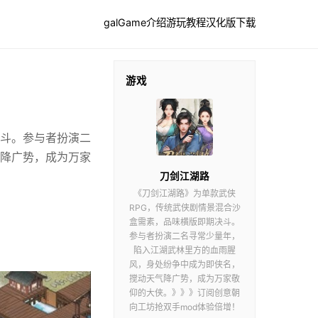
galGame介绍
游玩教程
汉化版下载
游戏
决斗。参与者扮演二
降广势，成为万家
刀剑江湖路
《刀剑江湖路》为单款武侠
RPG，传统武侠剧情景混合沙
盒需素，品味横版即期决斗。
参与者扮演二名寻常少量年，
陷入江湖武林里方的血雨腥
风，身处纷争中成为即侠名，
搅动天气降广势，成为万家敬
仰的大侠。》》》订阅创意朝
向工坊抢双手mod体验倍增！