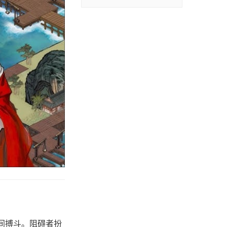
间搏斗。阻碍者扮