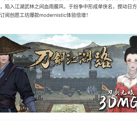
，陷入江湖武林之间血雨腥风，于纷争中形成单侠名，搅动日方
阅创愿工坊爆款modernistic体验倍增！