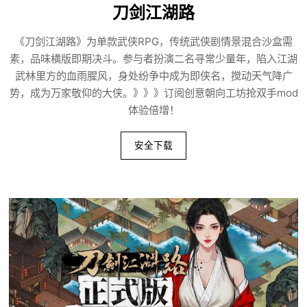
刀剑江湖路
《刀剑江湖路》为单款武侠RPG，传统武侠剧情景混合沙盒需
素，品味横版即期决斗。参与者扮演二名寻常少量年，陷入江湖
武林里方的血雨腥风，身处纷争中成为即侠名，搅动天气降广
势，成为万家敬仰的大侠。》》》订阅创意朝向工坊抢双手mod
体验倍增！
安全下载