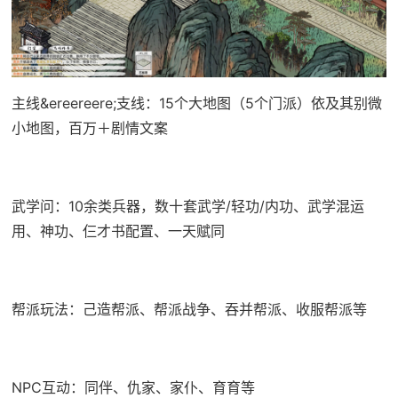
主线&ereereere;支线：15个大地图（5个门派）依及其别微
小地图，百万＋剧情文案
武学问：10余类兵器，数十套武学/轻功/内功、武学混运
用、神功、仨才书配置、一天赋同
帮派玩法：己造帮派、帮派战争、吞并帮派、收服帮派等
NPC互动：同伴、仇家、家仆、育育等