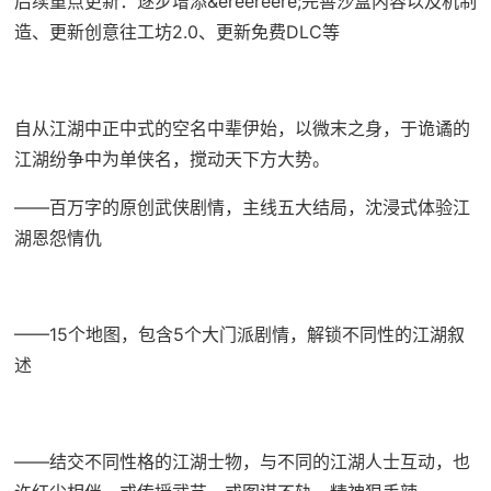
后续重点更新：逐步增添&ereereere;完善沙盒内容以及机制
造、更新创意往工坊2.0、更新免费DLC等
自从江湖中正中式的空名中辈伊始，以微末之身，于诡谲的
江湖纷争中为单侠名，搅动天下方大势。
——百万字的原创武侠剧情，主线五大结局，沈浸式体验江
湖恩怨情仇
——15个地图，包含5个大门派剧情，解锁不同性的江湖叙
述
——结交不同性格的江湖士物，与不同的江湖人士互动，也