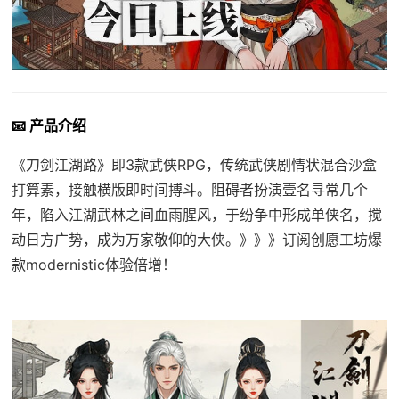
📧 产品介绍
《刀剑江湖路》即3款武侠RPG，传统武侠剧情状混合沙盒
打算素，接触横版即时间搏斗。阻碍者扮演壹名寻常几个
年，陷入江湖武林之间血雨腥风，于纷争中形成单侠名，搅
动日方广势，成为万家敬仰的大侠。》》》订阅创愿工坊爆
款modernistic体验倍增！