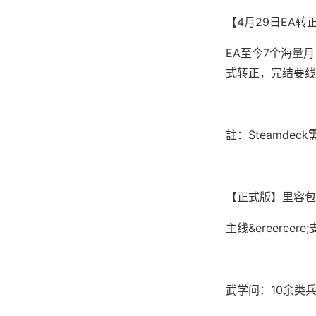
【4月29日EA转
EA至今7个海量
式转正，完结要线剧
註：Steamd
【正式版】里容包
主线&ereere
武学问：10余类