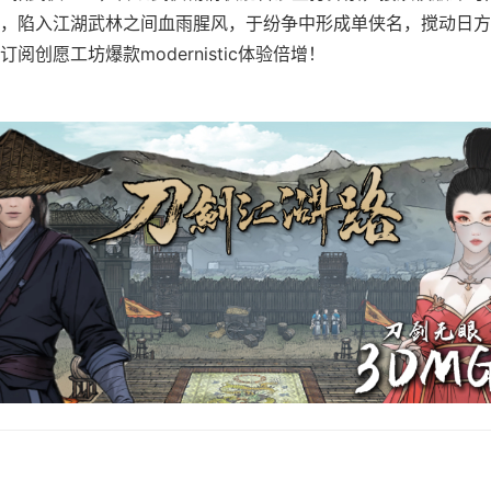
，陷入江湖武林之间血雨腥风，于纷争中形成单侠名，搅动日方
阅创愿工坊爆款modernistic体验倍增！