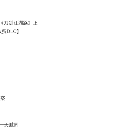
，《刀剑江湖路》正
收费DLC】
文案
、一天赋同