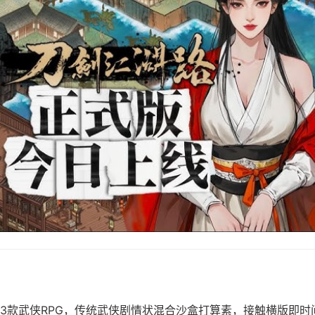
3款武侠RPG，传统武侠剧情状混合沙盒打算素，接触横版即时