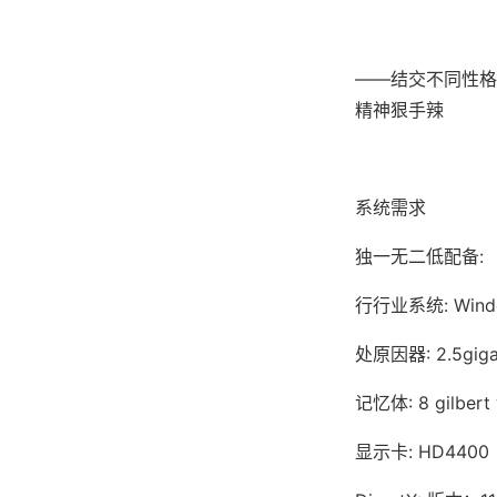
——结交不同性格
精神狠手辣
系统需求
独一无二低配备:
行行业系统: Window
处原因器: 2.5giga
记忆体: 8 gilber
显示卡: HD4400