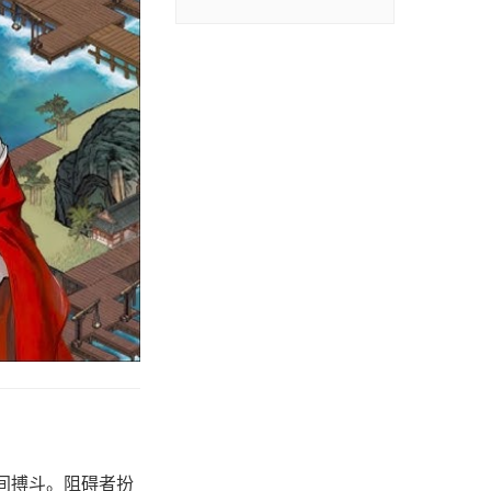
间搏斗。阻碍者扮