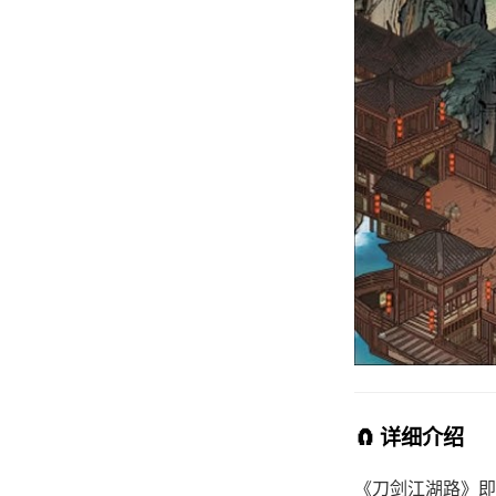
🧲 详细介绍
《刀剑江湖路》即