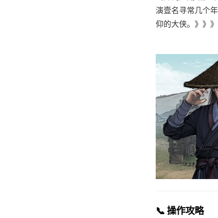
演壹名寻常几个年
仰的大侠。》》》订
📞 操作攻略