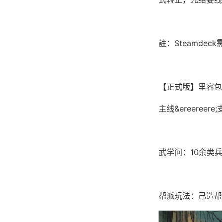
註：Steamd
【正式版】里容包
主线&ereere
武学问：10余类
帮派玩法：己造帮