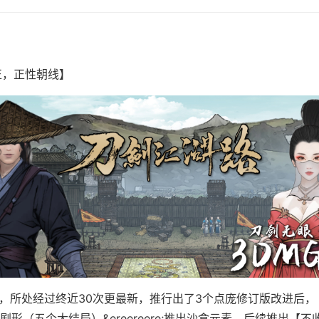
正，正性朝线】
月，所处经过终近30次更最新，推行出了3个点庞修订版改进后
形（五个大结局）&ereereere;推出沙盒元素，后续推出【不