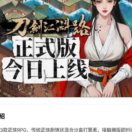
介绍
3款武侠RPG，传统武侠剧情状混合沙盒打算素，接触横版即时