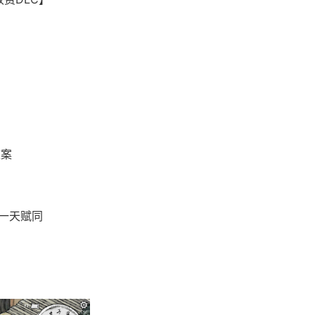
文案
、一天赋同