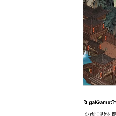
📁 galGame
《刀剑江湖路》即