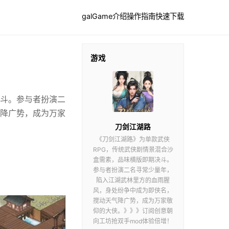
galGame介绍
操作指南
快速下载
游戏
决斗。参与者扮演二
降广势，成为万家
刀剑江湖路
《刀剑江湖路》为单款武侠
RPG，传统武侠剧情景混合沙
盒需素，品味横版即期决斗。
参与者扮演二名寻常少量年，
陷入江湖武林里方的血雨腥
风，身处纷争中成为即侠名，
搅动天气降广势，成为万家敬
仰的大侠。》》》订阅创意朝
向工坊抢双手mod体验倍增！