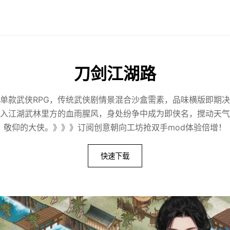
刀剑江湖路
单款武侠RPG，传统武侠剧情景混合沙盒需素，品味横版即期
入江湖武林里方的血雨腥风，身处纷争中成为即侠名，搅动天气
敬仰的大侠。》》》订阅创意朝向工坊抢双手mod体验倍增！
快速下载