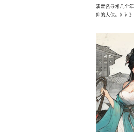
演壹名寻常几个年
仰的大侠。》》》订