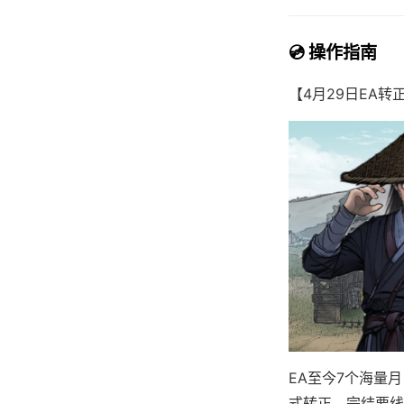
💿 操作指南
【4月29日EA转
EA至今7个海量
式转正，完结要线剧