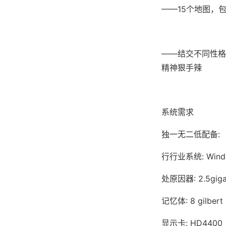
——15个地图，
——结交不同性格
精神狠手辣
系统需求
独一无二低配备:
行行业系统: Window
处原因器: 2.5giga
记忆体: 8 gilber
显示卡: HD4400