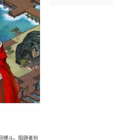
间搏斗。阻碍者扮