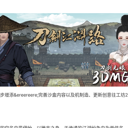
增添&ereereere;完善沙盒内容以及机制造、更新创意往工坊2
的空名中辈伊始，以微末之身，于诡谲的江湖纷争中为单侠名，