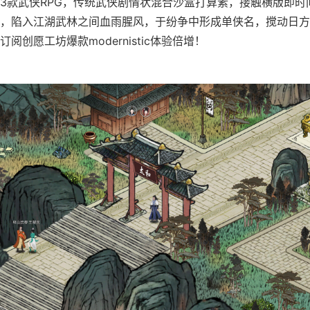
3款武侠RPG，传统武侠剧情状混合沙盒打算素，接触横版即时
，陷入江湖武林之间血雨腥风，于纷争中形成单侠名，搅动日方
阅创愿工坊爆款modernistic体验倍增！