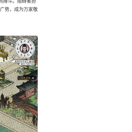
间搏斗。阻碍者扮
广势，成为万家敬