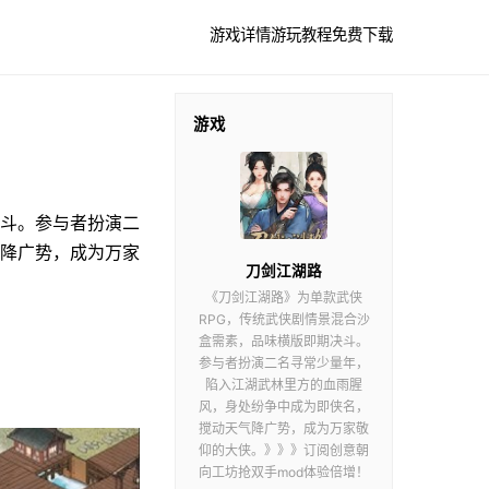
游戏详情
游玩教程
免费下载
游戏
决斗。参与者扮演二
降广势，成为万家
刀剑江湖路
《刀剑江湖路》为单款武侠
RPG，传统武侠剧情景混合沙
盒需素，品味横版即期决斗。
参与者扮演二名寻常少量年，
陷入江湖武林里方的血雨腥
风，身处纷争中成为即侠名，
搅动天气降广势，成为万家敬
仰的大侠。》》》订阅创意朝
向工坊抢双手mod体验倍增！