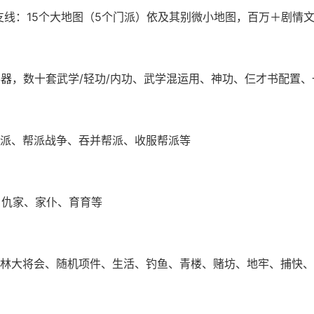
ere;支线：15个大地图（5个门派）依及其别微小地图，百万＋剧情
兵器，数十套武学/轻功/内功、武学混运用、神功、仨才书配置
派、帮派战争、吞并帮派、收服帮派等
、仇家、家仆、育育等
林大将会、随机项件、生活、钓鱼、青楼、赌坊、地牢、捕快、