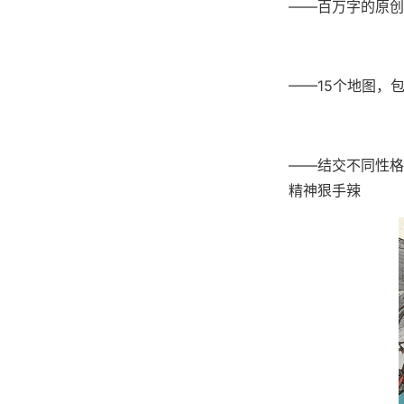
——百万字的原创
——15个地图，
——结交不同性格
精神狠手辣