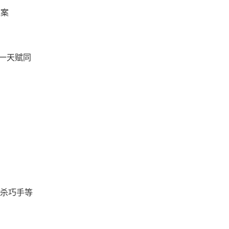
文案
、一天赋同
杀巧手等