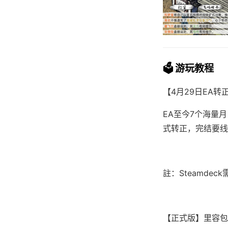
🗳️ 游玩教程
【4月29日EA转
EA至今7个海量
式转正，完结要线剧
註：Steamd
【正式版】里容包