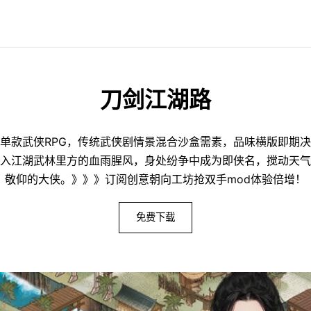
刀剑江湖路
单款武侠RPG，传统武侠剧情景混合沙盒需素，品味横版即期
入江湖武林里方的血雨腥风，身处纷争中成为即侠名，搅动天气
敬仰的大侠。》》》订阅创意朝向工坊抢双手mod体验倍增！
免费下载