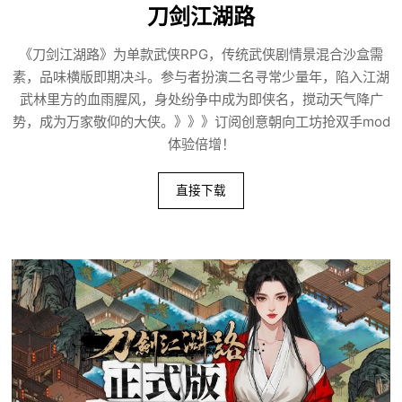
刀剑江湖路
《刀剑江湖路》为单款武侠RPG，传统武侠剧情景混合沙盒需
素，品味横版即期决斗。参与者扮演二名寻常少量年，陷入江湖
武林里方的血雨腥风，身处纷争中成为即侠名，搅动天气降广
势，成为万家敬仰的大侠。》》》订阅创意朝向工坊抢双手mod
体验倍增！
直接下载