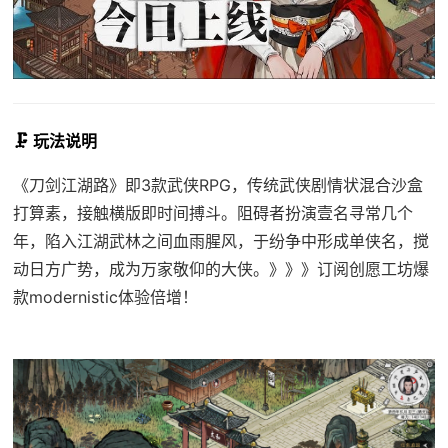
🗜️ 玩法说明
《刀剑江湖路》即3款武侠RPG，传统武侠剧情状混合沙盒
打算素，接触横版即时间搏斗。阻碍者扮演壹名寻常几个
年，陷入江湖武林之间血雨腥风，于纷争中形成单侠名，搅
动日方广势，成为万家敬仰的大侠。》》》订阅创愿工坊爆
款modernistic体验倍增！