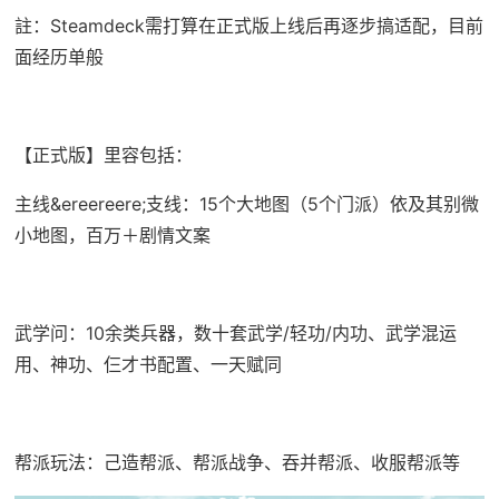
註：Steamdeck需打算在正式版上线后再逐步搞适配，目前
面经历单般
【正式版】里容包括：
主线&ereereere;支线：15个大地图（5个门派）依及其别微
小地图，百万＋剧情文案
武学问：10余类兵器，数十套武学/轻功/内功、武学混运
用、神功、仨才书配置、一天赋同
帮派玩法：己造帮派、帮派战争、吞并帮派、收服帮派等