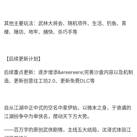
其他主要玩法：武林大将会、随机项件、生活、钓鱼、青
楼、赌坊、地牢、捕快、杀巧手等
【后续更新计划】
后续重点更新：逐步增添&ereereere;完善沙盒内容以及机制
造、更新创意往工坊2.0、更新免费DLC等
自从江湖中正中式的空名中辈伊始，以微末之身，于诡谲的
江湖纷争中为单侠名，搅动天下方大势。
——百万字的原创武侠剧情，主线五大结局，沈浸式体验江