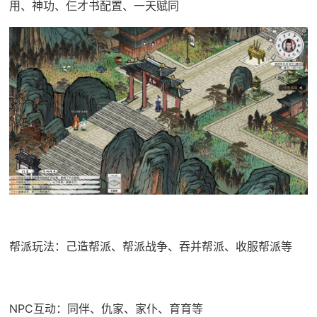
用、神功、仨才书配置、一天赋同
帮派玩法：己造帮派、帮派战争、吞并帮派、收服帮派等
NPC互动：同伴、仇家、家仆、育育等