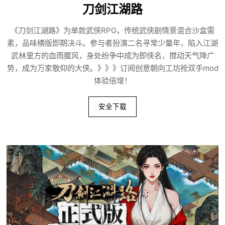
刀剑江湖路
《刀剑江湖路》为单款武侠RPG，传统武侠剧情景混合沙盒需
素，品味横版即期决斗。参与者扮演二名寻常少量年，陷入江湖
武林里方的血雨腥风，身处纷争中成为即侠名，搅动天气降广
势，成为万家敬仰的大侠。》》》订阅创意朝向工坊抢双手mod
体验倍增！
安全下载