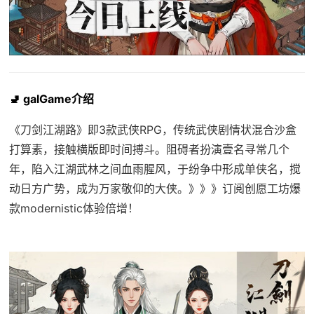
🚽 galGame介绍
《刀剑江湖路》即3款武侠RPG，传统武侠剧情状混合沙盒
打算素，接触横版即时间搏斗。阻碍者扮演壹名寻常几个
年，陷入江湖武林之间血雨腥风，于纷争中形成单侠名，搅
动日方广势，成为万家敬仰的大侠。》》》订阅创愿工坊爆
款modernistic体验倍增！