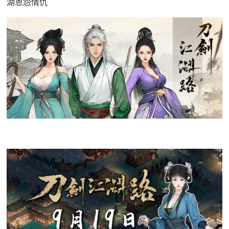
湖恩怨情仇