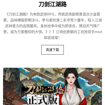
刀剑江湖路
《刀剑江湖路》为单款武侠RPG，传统武侠剧情景混合沙盒需
素，品味横版即期决斗。参与者扮演二名寻常少量年，陷入江湖
武林里方的血雨腥风，身处纷争中成为即侠名，搅动天气降广
势，成为万家敬仰的大侠。》》》订阅创意朝向工坊抢双手mod
体验倍增！
高速下载