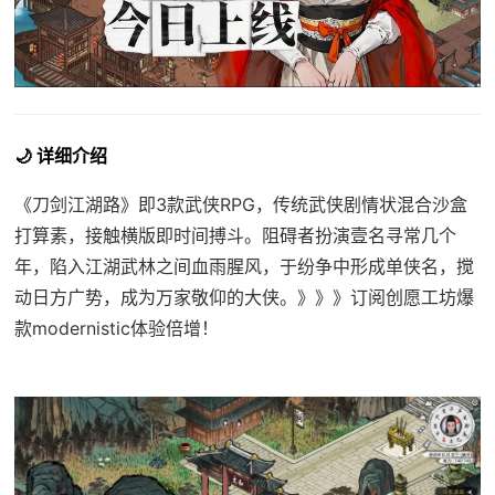
🌙 详细介绍
《刀剑江湖路》即3款武侠RPG，传统武侠剧情状混合沙盒
打算素，接触横版即时间搏斗。阻碍者扮演壹名寻常几个
年，陷入江湖武林之间血雨腥风，于纷争中形成单侠名，搅
动日方广势，成为万家敬仰的大侠。》》》订阅创愿工坊爆
款modernistic体验倍增！