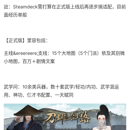
註：Steamdeck需打算在正式版上线后再逐步搞适配，目前
面经历单般
【正式版】里容包括：
主线&ereereere;支线：15个大地图（5个门派）依及其别微
小地图，百万＋剧情文案
武学问：10余类兵器，数十套武学/轻功/内功、武学混运
用、神功、仨才书配置、一天赋同