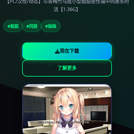
【PC/汉性/动态】与青梅竹马庞小型姐甜密性福中同居长时
活【1.36G】
#姐姐
#同居
#妹妹
现在下载
了解更多