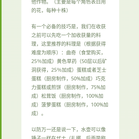
他作物。（主要是每个角色表白用
的花，每种十株）
有一个必备的技巧是，我们在收获
之前可以先吃一个加收获量的料
理，这里推荐的料理是（根据获得
难度为顺序）：曲奇（食堂购买，
25％加成）黄色草药（50层以后矿
洞获得，25％加成）蛋糕或者芝士
蛋糕（厨房制作，50%加成）巧克
力蛋糕或煎饼（厨房制作，75%加
成）松茸饭（厨房制作，100%加
成）菠萝蛋糕（厨房制作，100%加
成）。
以防万一还是说一下，水壶可以像
锤子一样在ザナ（扎娜，后面简称