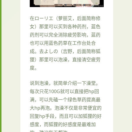
在ローリエ（萝丽艾，后面简称修
女）那里可以买到各种药剂，蓝色
药剂可以完全消除疲劳影响，蓝药
也可以用蓝色药草在工作台处合
成。去よしの（吉野，后面简称狐
狸）那里可以泡澡，直接清空疲劳
度。
说到泡澡，就简单介绍一下澡堂。
每次只花100G就可以直接把hp回
满，可以先磕一个绿色草药提高最
大hp再泡。泡澡不仅是非常便宜的
回复hp手段，而且可以加狐狸的好
感度，而狐狸的好感度是最难加