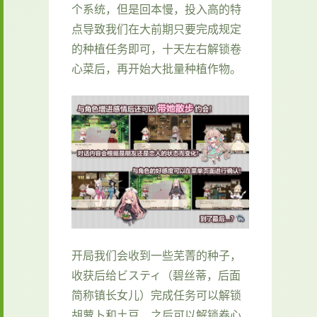
个系统，但是回本慢，投入高的特
点导致我们在大前期只要完成规定
的种植任务即可，十天左右解锁卷
心菜后，再开始大批量种植作物。
开局我们会收到一些芜菁的种子，
收获后给ビスティ（碧丝蒂，后面
简称镇长女儿）完成任务可以解锁
胡萝卜和土豆，之后可以解锁卷心